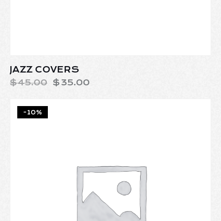
JAZZ COVERS
$
45.00
$
35.00
-10%