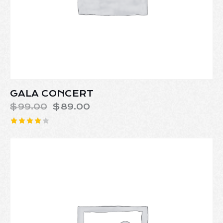
GALA CONCERT
$
99.00
$
89.00
Rated
4.00
out of 5