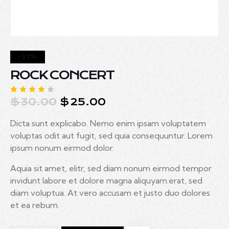
-17%
ROCK CONCERT
$
30.00
$
25.00
Rated
1
4.00
out of
5
Dicta sunt explicabo. Nemo enim ipsam voluptatem
based
voluptas odit aut fugit, sed quia consequuntur. Lorem
on
custo
ipsum nonum eirmod dolor.
mer
rating
Aquia sit amet, elitr, sed diam nonum eirmod tempor
invidunt labore et dolore magna aliquyam.erat, sed
diam voluptua. At vero accusam et justo duo dolores
et ea rebum.