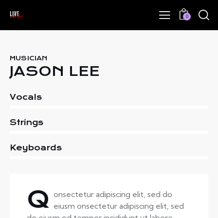
0
MUSICIAN
JASON LEE
0%
Vocals
0%
Strings
8%
Keyboards
Q
onsectetur adipiscing elit, sed do
eiusm onsectetur adipiscing elit, sed
do eiusm od tempor incididunt ut labore.