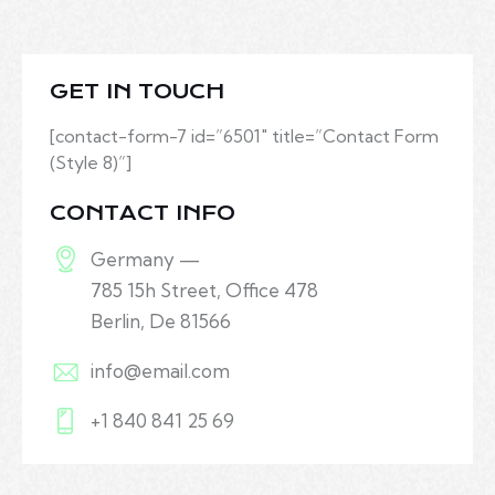
GET IN TOUCH
[contact-form-7 id=”6501″ title=”Contact Form
(Style 8)”]
CONTACT INFO
Germany —
785 15h Street, Office 478
Berlin, De 81566
info@email.com
+1 840 841 25 69