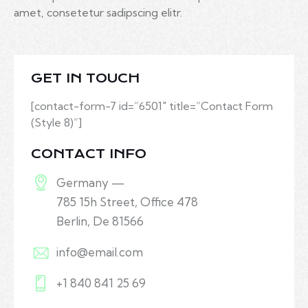
amet, consetetur sadipscing elitr.
GET IN TOUCH
[contact-form-7 id=”6501″ title=”Contact Form
(Style 8)”]
CONTACT INFO
Germany —
785 15h Street, Office 478
Berlin, De 81566
info@email.com
+1 840 841 25 69