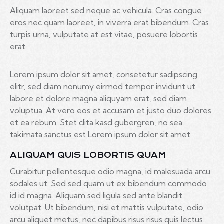
Aliquam laoreet sed neque ac vehicula. Cras congue
eros nec quam laoreet, in viverra erat bibendum. Cras
turpis urna, vulputate at est vitae, posuere lobortis
erat.
Lorem ipsum dolor sit amet, consetetur sadipscing
elitr, sed diam nonumy eirmod tempor invidunt ut
labore et dolore magna aliquyam erat, sed diam
voluptua. At vero eos et accusam et justo duo dolores
et ea rebum. Stet clita kasd gubergren, no sea
takimata sanctus est Lorem ipsum dolor sit amet.
ALIQUAM QUIS LOBORTIS QUAM
Curabitur pellentesque odio magna, id malesuada arcu
sodales ut. Sed sed quam ut ex bibendum commodo
id id magna. Aliquam sed ligula sed ante blandit
volutpat. Ut bibendum, nisi et mattis vulputate, odio
arcu aliquet metus, nec dapibus risus risus quis lectus.