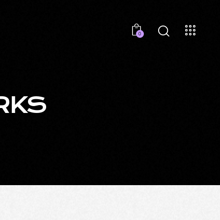
0
RKS