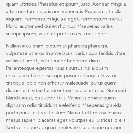
quam ultricies. Phasellus et ipsum justo. Aenean fringilla
a fermentum mauris non venenatis. Praesent at nulla
aliquam, fermentum ligula a eget, fermentum metus.
Morbi auctor sed dui et rhoncus. Maecenas varius
suscipit ipsum, vitae et pretium est mollis nec.
Nullam arcu enim, dictum at pharetra pharetra,
vulputate ut eros. In ante lacus, varius quis facilisis vitae,
iaculis sit amet justo. Donec hendrerit diam.
Pellentesque egestas risus a cursus nisl aliquam
malesuada. Donec suscipit posuere fringilla. Vivamus
tristique, odio non efficitur malesuada, purus quam
dictum elit, vitae hendrerit ex magna et urna. Nulla sed
blandit ante, eu auctor felis. Vivamus ornare quam
dignissim odio tincidunt a eleifend. Maecenas gravida
porta purus est vestibulum. Nam ut elit massa. Etiam
metus sapien, placerat eget volutpat eu, ultrices id elit.
Sed vel neque ac quam molestie scelerisque nec non