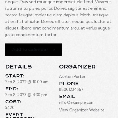
neque. Duis sed mi augue imperdiet eleifend. Vivamus
rutrum a turpis eu porta. Donec sagittis est eleifend
tortor feugiat, molestie diam dapibus. Morbi tristique
at erat at efficitur. Donec efficitur, neque quis luctus et
aliquet, libero erat condimentum arcu, at varius augue
justo condimentum tortor.
Add to calendar
DETAILS
ORGANIZER
START:
Ashton Porter
Sep 8, 2022 @ 10:00 am
PHONE
END:
88001234567
Sep 8, 2023 @ 4:30 pm
EMAIL
COST:
info@example.com
$420
View Organizer Website
EVENT